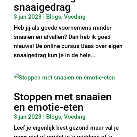
snaaigedrag
3 jan 2023
|
Blogs
,
Voeding
Heb jij als goede voornemens minder
snaaien en afvallen? Dan heb ik goed
nieuws! De online cursus Baas over eigen
snaaigedrag kun je in de hele...
Stoppen met snaaien
en emotie-eten
3 jan 2023
|
Blogs
,
Voeding
Leef je eigenlijk best gezond maar val je
maar niet af omdat je ’s middags of ’s