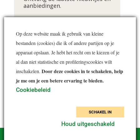
aanbiedingen.
Voornaam *
Op deze website maak ik gebruik van kleine
bestanden (cookies) die ik of andere partijen op je
E-mailadres *
apparaat opslaan. Je hebt het recht om te kiezen of je
al dan niet statistische en profileringscookies wilt
Door deze cookies in te schakelen, help
inschakelen.
je me om je een betere ervaring te bieden.
Inschrijven
Cookiebeleid
SCHAKEL IN
Houd uitgeschakeld
© 2026
Fit met Eva
| i.s.m.
MadSpider