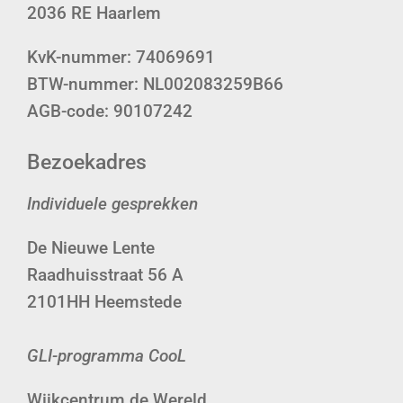
2036 RE Haarlem
KvK-nummer: 74069691
BTW-nummer: NL002083259B66
AGB-code: 90107242
Bezoekadres
Individuele gesprekken
De Nieuwe Lente
Raadhuisstraat 56 A
2101HH Heemstede
GLI-programma CooL
Wijkcentrum de Wereld