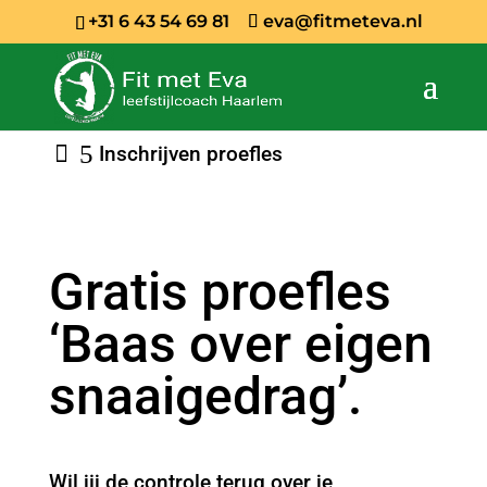
+31 6 43 54 69 81
eva@fitmeteva.nl
Inschrijven proefles
Gratis proefles
‘Baas over eigen
snaaigedrag’.
Wil jij de controle terug over je